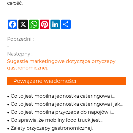
całość.
Facebook
X
WhatsApp
Pinterest
LinkedIn
Share
Poprzedni :
-
Następny :
Sugestie marketingowe dotyczące przyczepy
gastronomicznej.
Powiązane wiadomości
Co to jest mobilna jednostka cateringowa i
dlaczego zmienia współczesne firmy spożywcze
Co to jest mobilna jednostka cateringowa i jak
może przekształcić nowoczesne firmy świadczące
Co to jest mobilna przyczepa do napojów i
usługi gastronomiczne
dlaczego jest najmądrzejszą inwestycją dla
Co sprawia, że ​​mobilny food truck jest
nowoczesnych firm produkujących napoje
najmądrzejszą inwestycją dla współczesnych
Zalety przyczepy gastronomicznej.
przedsiębiorców zajmujących się jedzeniem