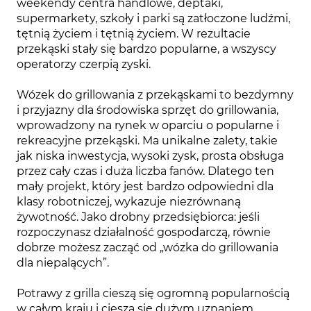
weekendy centra handlowe, deptaki,
supermarkety, szkoły i parki są zatłoczone ludźmi,
tętnią życiem i tętnią życiem. W rezultacie
przekąski stały się bardzo popularne, a wszyscy
operatorzy czerpią zyski.
Wózek do grillowania z przekąskami to bezdymny
i przyjazny dla środowiska sprzęt do grillowania,
wprowadzony na rynek w oparciu o popularne i
rekreacyjne przekąski. Ma unikalne zalety, takie
jak niska inwestycja, wysoki zysk, prosta obsługa
przez cały czas i duża liczba fanów. Dlatego ten
mały projekt, który jest bardzo odpowiedni dla
klasy robotniczej, wykazuje niezrównaną
żywotność. Jako drobny przedsiębiorca: jeśli
rozpoczynasz działalność gospodarczą, równie
dobrze możesz zacząć od „wózka do grillowania
dla niepalących”.
Potrawy z grilla cieszą się ogromną popularnością
w całym kraju i cieszą się dużym uznaniem